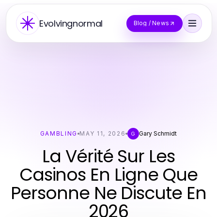
Evolvingnormal
Blog / News
GAMBLING
MAY 11, 2026
Gary Schmidt
G
La Vérité Sur Les
Casinos En Ligne Que
Personne Ne Discute En
2026