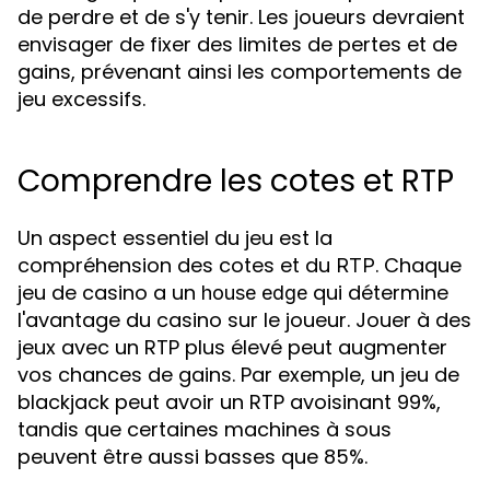
de perdre et de s'y tenir. Les joueurs devraient
envisager de fixer des limites de pertes et de
gains, prévenant ainsi les comportements de
jeu excessifs.
Comprendre les cotes et RTP
Un aspect essentiel du jeu est la
compréhension des cotes et du
. Chaque
RTP
jeu de casino a un
qui détermine
house edge
l'avantage du casino sur le joueur. Jouer à des
jeux avec un RTP plus élevé peut augmenter
vos chances de gains. Par exemple, un jeu de
blackjack peut avoir un RTP avoisinant 99%,
tandis que certaines machines à sous
peuvent être aussi basses que 85%.