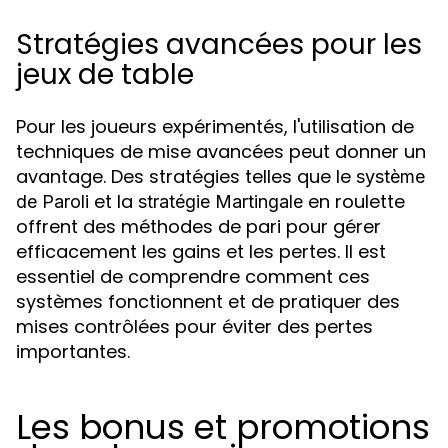
Stratégies avancées pour les
jeux de table
Pour les joueurs expérimentés, l'utilisation de
techniques de mise avancées peut donner un
avantage. Des stratégies telles que le
système
et la
en roulette
de Paroli
stratégie Martingale
offrent des méthodes de pari pour gérer
efficacement les gains et les pertes. Il est
essentiel de comprendre comment ces
systèmes fonctionnent et de pratiquer des
mises contrôlées pour éviter des pertes
importantes.
Les bonus et promotions