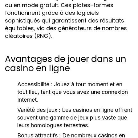
ou en mode gratuit. Ces plates-formes
fonctionnent grâce à des logiciels
sophistiqués qui garantissent des résultats
équitables, via des générateurs de nombres
aléatoires (RNG).
Avantages de jouer dans un
casino en ligne
Accessibilité :
Jouez à tout moment et en
tout lieu, tant que vous avez une connexion
Internet.
Variété des jeux :
Les casinos en ligne offrent
souvent une gamme de jeux plus vaste que
leurs homologues terrestres.
Bonus attractifs :
De nombreux casinos en