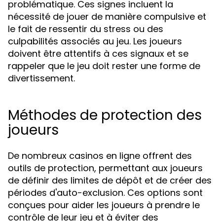
problématique. Ces signes incluent la
nécessité de jouer de manière compulsive et
le fait de ressentir du stress ou des
culpabilités associés au jeu. Les joueurs
doivent être attentifs à ces signaux et se
rappeler que le jeu doit rester une forme de
divertissement.
Méthodes de protection des
joueurs
De nombreux casinos en ligne offrent des
outils de protection, permettant aux joueurs
de définir des limites de dépôt et de créer des
périodes d'auto-exclusion. Ces options sont
conçues pour aider les joueurs à prendre le
contrôle de leur jeu et à éviter des