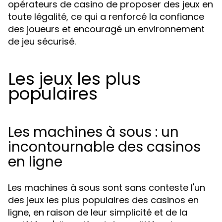
opérateurs de casino de proposer des jeux en
toute légalité, ce qui a renforcé la confiance
des joueurs et encouragé un environnement
de jeu sécurisé.
Les jeux les plus
populaires
Les machines à sous : un
incontournable des casinos
en ligne
Les machines à sous sont sans conteste l'un
des jeux les plus populaires des casinos en
ligne, en raison de leur simplicité et de la