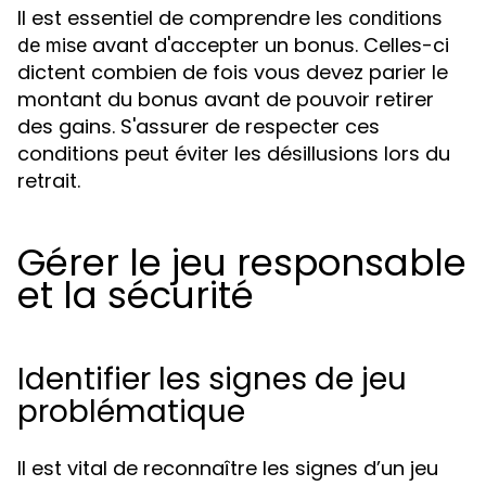
Il est essentiel de comprendre les
conditions
avant d'accepter un bonus. Celles-ci
de mise
dictent combien de fois vous devez parier le
montant du bonus avant de pouvoir retirer
des gains. S'assurer de respecter ces
conditions peut éviter les désillusions lors du
retrait.
Gérer le jeu responsable
et la sécurité
Identifier les signes de jeu
problématique
Il est vital de reconnaître les signes d’un jeu