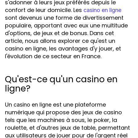
s'adonner à leurs jeux préférés depuis le
confort de leur domicile. Les
casino en ligne
sont devenus une forme de divertissement
populaire, apportant avec eux une multitude
d'options, de jeux et de bonus. Dans cet
article, nous allons explorer ce qu'est un
casino en ligne, les avantages d'y jouer, et
l'évolution de ce secteur en France.
Qu'est-ce qu'un casino en
ligne?
Un
est une plateforme
casino en ligne
numérique qui propose des jeux de casino
tels que les machines à sous, le poker, la
roulette, et d'autres jeux de table, permettant
aux utilisateurs de jouer pour de l'argent réel