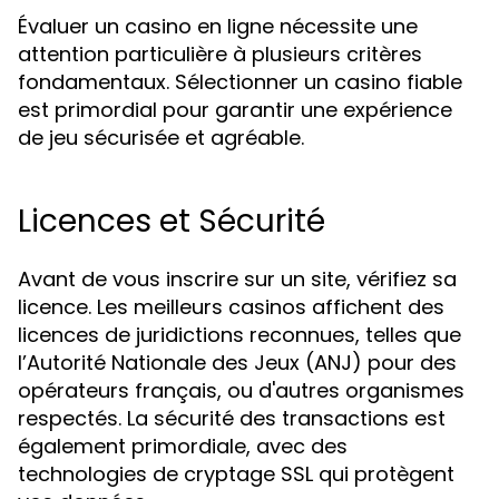
Évaluer un casino en ligne nécessite une
attention particulière à plusieurs critères
fondamentaux. Sélectionner un casino fiable
est primordial pour garantir une expérience
de jeu sécurisée et agréable.
Licences et Sécurité
Avant de vous inscrire sur un site, vérifiez sa
licence. Les meilleurs casinos affichent des
licences de juridictions reconnues, telles que
l’Autorité Nationale des Jeux (ANJ) pour des
opérateurs français, ou d'autres organismes
respectés. La sécurité des transactions est
également primordiale, avec des
technologies de cryptage SSL qui protègent