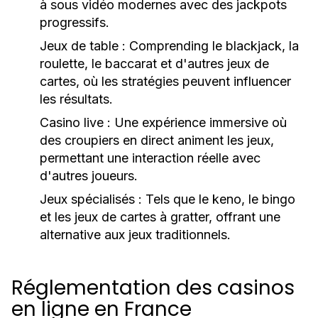
à sous vidéo modernes avec des jackpots
progressifs.
Jeux de table :
Comprending le blackjack, la
roulette, le baccarat et d'autres jeux de
cartes, où les stratégies peuvent influencer
les résultats.
Casino live :
Une expérience immersive où
des croupiers en direct animent les jeux,
permettant une interaction réelle avec
d'autres joueurs.
Jeux spécialisés :
Tels que le keno, le bingo
et les jeux de cartes à gratter, offrant une
alternative aux jeux traditionnels.
Réglementation des casinos
en ligne en France