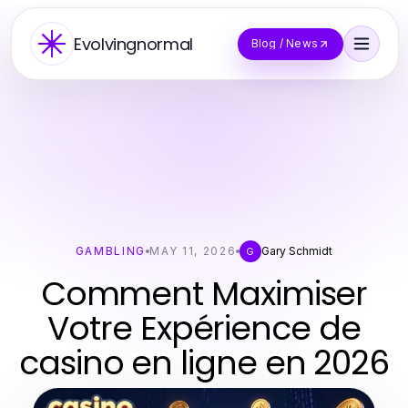
Evolvingnormal
Blog / News
GAMBLING
MAY 11, 2026
Gary Schmidt
G
Comment Maximiser
Votre Expérience de
casino en ligne en 2026