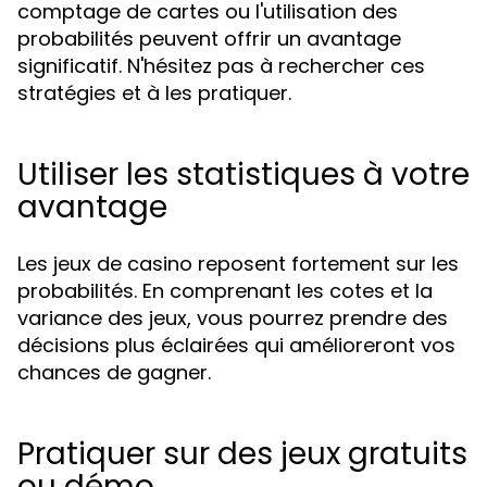
comptage de cartes ou l'utilisation des
probabilités peuvent offrir un avantage
significatif. N'hésitez pas à rechercher ces
stratégies et à les pratiquer.
Utiliser les statistiques à votre
avantage
Les jeux de casino reposent fortement sur les
probabilités. En comprenant les cotes et la
variance des jeux, vous pourrez prendre des
décisions plus éclairées qui amélioreront vos
chances de gagner.
Pratiquer sur des jeux gratuits
ou démo