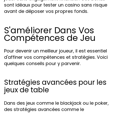
sont idéaux pour tester un casino sans risque
avant de déposer vos propres fonds.
S'améliorer Dans Vos
Compétences de Jeu
Pour devenir un meilleur joueur, il est essentiel
d'affiner vos compétences et stratégies. Voici
quelques conseils pour y parvenir.
Stratégies avancées pour les
jeux de table
Dans des jeux comme le blackjack ou le poker,
des stratégies avancées comme le