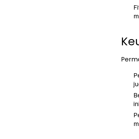
F
m
Ke
Perma
P
j
B
i
P
m