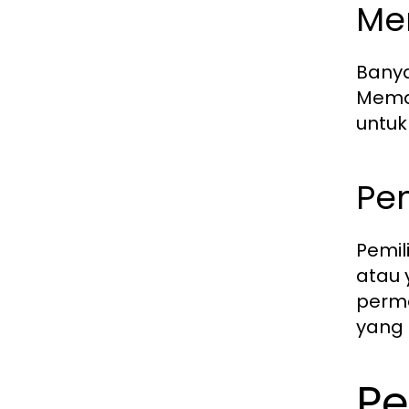
Me
Banya
Meman
untuk
Pe
Pemil
atau 
perma
yang 
Pe