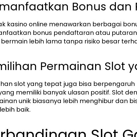
manfaatkan Bonus dan 
k kasino online menawarkan berbagai bonu
faatkan bonus pendaftaran atau putaran
 bermain lebih lama tanpa risiko besar terh
milihan Permainan Slot 
ihan slot yang tepat juga bisa berpengaruh bes
yang memiliki banyak ulasan positif. Slot 
inan unik biasanya lebih menghibur dan 
lebih baik.
rbandingan Slot 