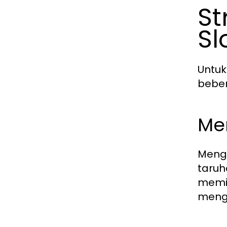
St
Sl
Untuk
beber
Me
Menge
taruh
memil
meng