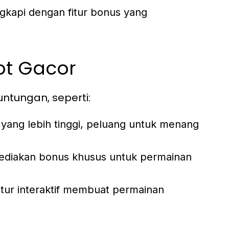
ngkapi dengan fitur bonus yang
ot Gacor
tungan, seperti:
ang lebih tinggi, peluang untuk menang
ediakan bonus khusus untuk permainan
fitur interaktif membuat permainan