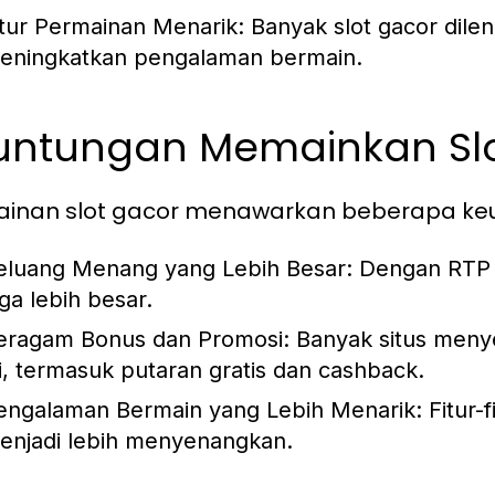
itur Permainan Menarik:
Banyak slot gacor dile
eningkatkan pengalaman bermain.
untungan Memainkan Sl
inan slot gacor menawarkan beberapa keun
eluang Menang yang Lebih Besar:
Dengan RTP y
uga lebih besar.
eragam Bonus dan Promosi:
Banyak situs meny
ni, termasuk putaran gratis dan cashback.
engalaman Bermain yang Lebih Menarik:
Fitur-
enjadi lebih menyenangkan.