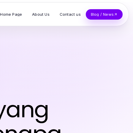
Home Page
About Us
Contact us
Blog / News
 yang