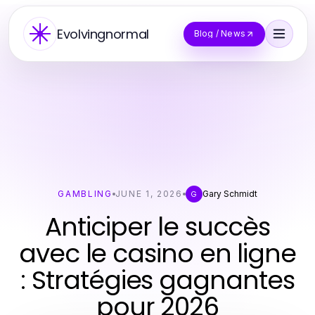
Evolvingnormal
Blog / News
GAMBLING
JUNE 1, 2026
Gary Schmidt
G
Anticiper le succès
avec le casino en ligne
: Stratégies gagnantes
pour 2026