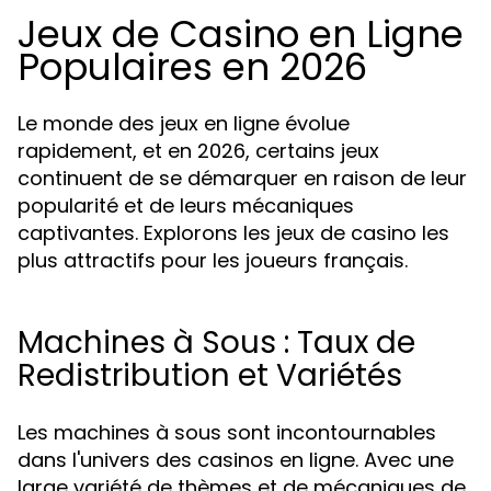
Jeux de Casino en Ligne
Populaires en 2026
Le monde des jeux en ligne évolue
rapidement, et en 2026, certains jeux
continuent de se démarquer en raison de leur
popularité et de leurs mécaniques
captivantes. Explorons les jeux de casino les
plus attractifs pour les joueurs français.
Machines à Sous : Taux de
Redistribution et Variétés
Les machines à sous sont incontournables
dans l'univers des casinos en ligne. Avec une
large variété de thèmes et de mécaniques de