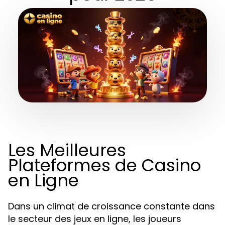
Les Meilleures
Plateformes de Casino
en Ligne
Dans un climat de croissance constante dans
le secteur des jeux en ligne, les joueurs