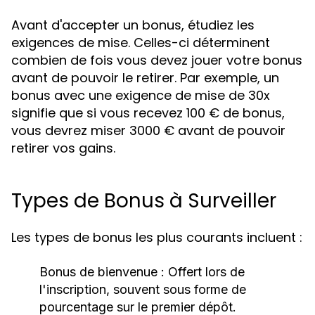
Avant d'accepter un bonus, étudiez les
exigences de mise. Celles-ci déterminent
combien de fois vous devez jouer votre bonus
avant de pouvoir le retirer. Par exemple, un
bonus avec une exigence de mise de 30x
signifie que si vous recevez 100 € de bonus,
vous devrez miser 3000 € avant de pouvoir
retirer vos gains.
Types de Bonus à Surveiller
Les types de bonus les plus courants incluent :
Bonus de bienvenue :
Offert lors de
l'inscription, souvent sous forme de
pourcentage sur le premier dépôt.