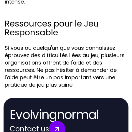
intense.
Ressources pour le Jeu
Responsable
Si vous ou quelqu'un que vous connaissez
éprouvez des difficultés liées au jeu, plusieurs
organisations offrent de l'aide et des
ressources. Ne pas hésiter à demander de
l'aide peut être un pas important vers une
pratique de jeu plus saine.
Evolvingnormal
Contact us