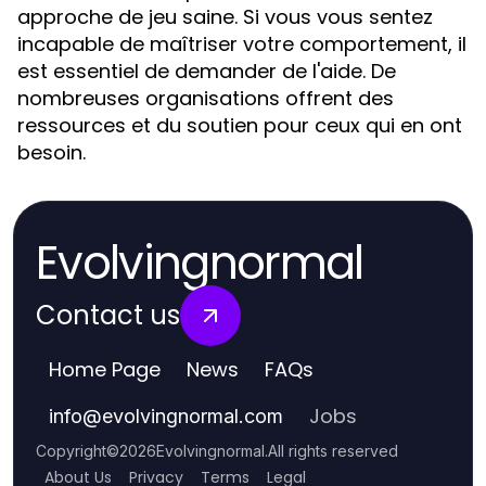
approche de jeu saine. Si vous vous sentez
incapable de maîtriser votre comportement, il
est essentiel de demander de l'aide. De
nombreuses organisations offrent des
ressources et du soutien pour ceux qui en ont
besoin.
Evolvingnormal
Contact us
Home Page
News
FAQs
Jobs
info
@
evolvingnormal.com
Copyright
©
2026
Evolvingnormal
.
All rights reserved
About Us
Privacy
Terms
Legal