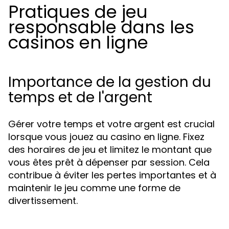
Pratiques de jeu
responsable dans les
casinos en ligne
Importance de la gestion du
temps et de l'argent
Gérer votre temps et votre argent est crucial
lorsque vous jouez au casino en ligne. Fixez
des horaires de jeu et limitez le montant que
vous êtes prêt à dépenser par session. Cela
contribue à éviter les pertes importantes et à
maintenir le jeu comme une forme de
divertissement.