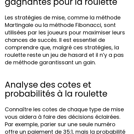
gagnantes pour la roulette
Les stratégies de mise, comme la méthode
Martingale ou la méthode Fibonacci, sont
utilisées par les joueurs pour maximiser leurs
chances de succès. Il est essentiel de
comprendre que, malgré ces stratégies, la
roulette reste un jeu de hasard et il n’y a pas
de méthode garantissant un gain.
Analyse des cotes et
probabilités à la roulette
Connaître les cotes de chaque type de mise
vous aidera à faire des décisions éclairées.
Par exemple, parier sur une seule numéro
offre un paiement de 35:1, mais la probabilité