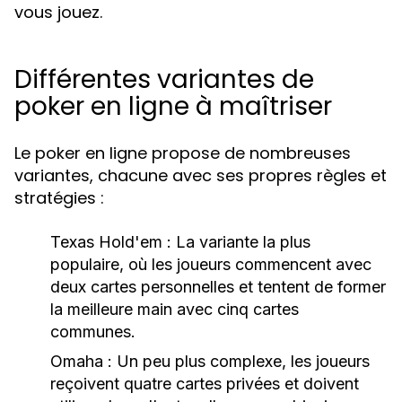
vous jouez.
Différentes variantes de
poker en ligne à maîtriser
Le poker en ligne propose de nombreuses
variantes, chacune avec ses propres règles et
stratégies :
Texas Hold'em :
La variante la plus
populaire, où les joueurs commencent avec
deux cartes personnelles et tentent de former
la meilleure main avec cinq cartes
communes.
Omaha :
Un peu plus complexe, les joueurs
reçoivent quatre cartes privées et doivent