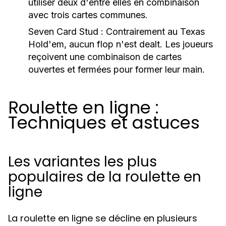
utiliser deux d'entre elles en combinaison
avec trois cartes communes.
Seven Card Stud :
Contrairement au Texas
Hold'em, aucun flop n'est dealt. Les joueurs
reçoivent une combinaison de cartes
ouvertes et fermées pour former leur main.
Roulette en ligne :
Techniques et astuces
Les variantes les plus
populaires de la roulette en
ligne
La roulette en ligne se décline en plusieurs