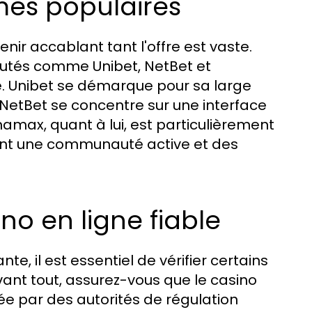
es populaires
nir accablant tant l'offre est vaste.
éputés comme Unibet, NetBet et
e. Unibet se démarque pour sa large
 NetBet se concentre sur une interface
inamax, quant à lui, est particulièrement
ant une communauté active et des
ino en ligne fiable
te, il est essentiel de vérifier certains
Avant tout, assurez-vous que le casino
ée par des autorités de régulation