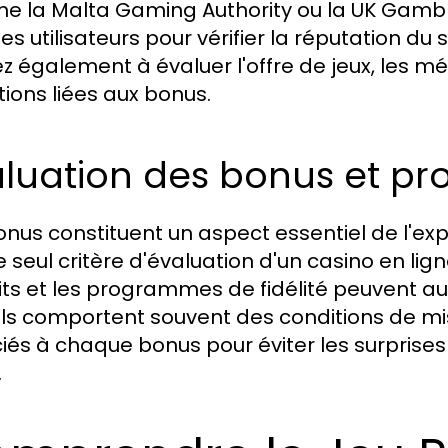
 la Malta Gaming Authority ou la UK Gambli
es utilisateurs pour vérifier la réputation du s
z également à évaluer l'offre de jeux, les m
tions liées aux bonus.
luation des bonus et pro
onus constituent un aspect essentiel de l'exp
e seul critère d'évaluation d'un casino en lig
its et les programmes de fidélité peuvent 
ils comportent souvent des conditions de mi
iés à chaque bonus pour éviter les surprises
.