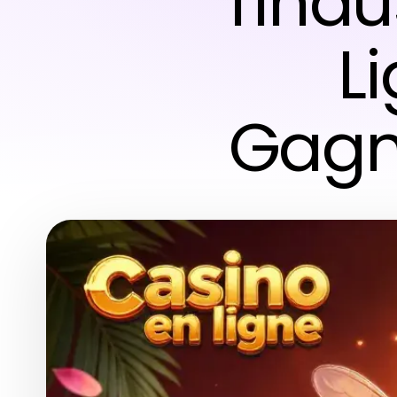
l'Ind
L
Gagna