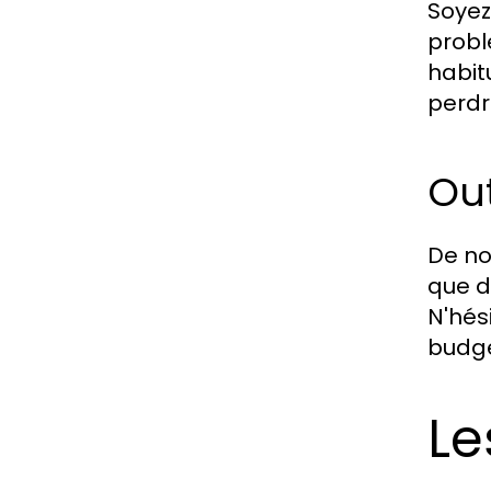
Soyez
probl
habit
perdre
Out
De no
que d
N'hés
budge
Le