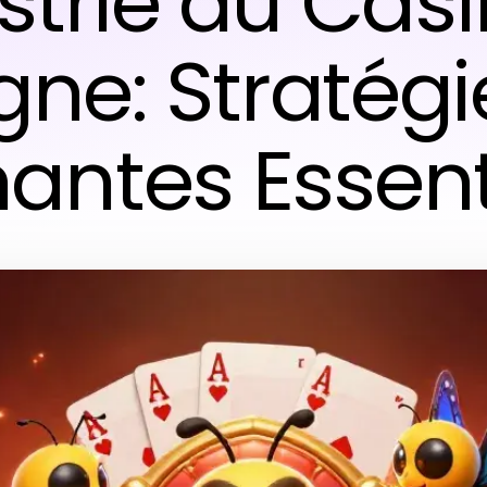
ustrie du Cas
igne: Stratégi
ntes Essent