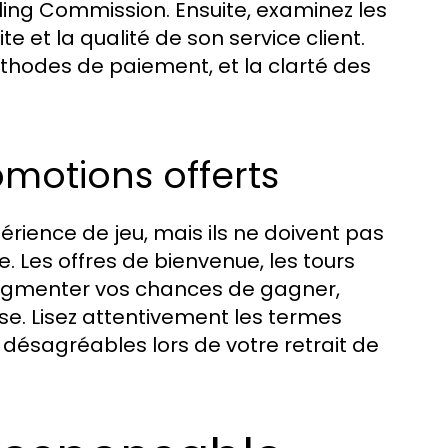
ng Commission. Ensuite, examinez les
ite et la qualité de son service client.
éthodes de paiement, et la clarté des
motions offerts
érience de jeu, mais ils ne doivent pas
ne. Les offres de bienvenue, les tours
augmenter vos chances de gagner,
se. Lisez attentivement les termes
 désagréables lors de votre retrait de