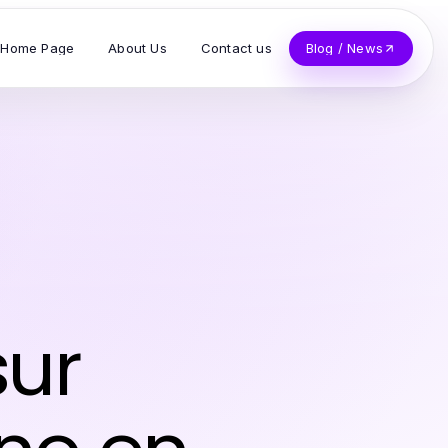
Home Page
About Us
Contact us
Blog / News
sur