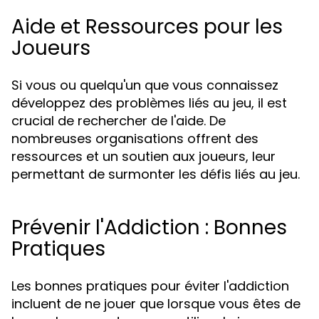
Aide et Ressources pour les
Joueurs
Si vous ou quelqu'un que vous connaissez
développez des problèmes liés au jeu, il est
crucial de rechercher de l'aide. De
nombreuses organisations offrent des
ressources et un soutien aux joueurs, leur
permettant de surmonter les défis liés au jeu.
Prévenir l'Addiction : Bonnes
Pratiques
Les bonnes pratiques pour éviter l'addiction
incluent de ne jouer que lorsque vous êtes de