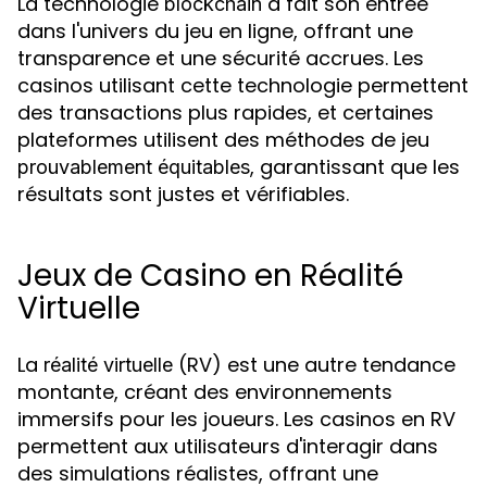
La technologie
a fait son entrée
blockchain
dans l'univers du jeu en ligne, offrant une
transparence et une sécurité accrues. Les
casinos utilisant cette technologie permettent
des transactions plus rapides, et certaines
plateformes utilisent des méthodes de jeu
, garantissant que les
prouvablement équitables
résultats sont justes et vérifiables.
Jeux de Casino en Réalité
Virtuelle
La
(RV) est une autre tendance
réalité virtuelle
montante, créant des environnements
immersifs pour les joueurs. Les casinos en RV
permettent aux utilisateurs d'interagir dans
des simulations réalistes, offrant une