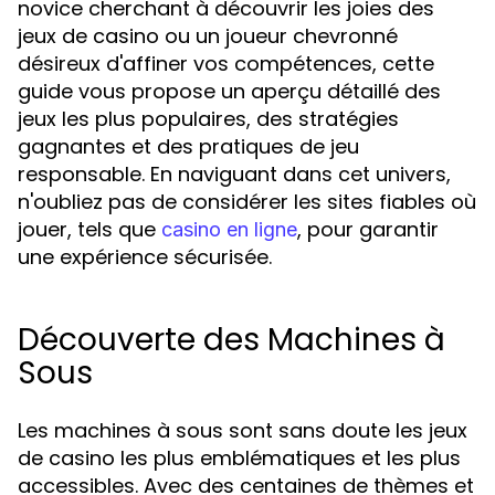
novice cherchant à découvrir les joies des
jeux de casino ou un joueur chevronné
désireux d'affiner vos compétences, cette
guide vous propose un aperçu détaillé des
jeux les plus populaires, des stratégies
gagnantes et des pratiques de jeu
responsable. En naviguant dans cet univers,
n'oubliez pas de considérer les sites fiables où
jouer, tels que
, pour garantir
casino en ligne
une expérience sécurisée.
Découverte des Machines à
Sous
Les machines à sous sont sans doute les jeux
de casino les plus emblématiques et les plus
accessibles. Avec des centaines de thèmes et