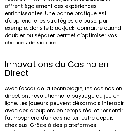
offrent également des expériences
enrichissantes. Une bonne pratique est
d'apprendre les stratégies de base; par
exemple, dans le blackjack, connaître quand
doubler ou séparer permet d'optimiser vos
chances de victoire.
Innovations du Casino en
Direct
Avec l'essor de la technologie, les casinos en
direct ont révolutionné le paysage du jeu en
ligne. Les joueurs peuvent désormais interagir
avec des croupiers en temps réel et ressentir
l'atmosphère d'un casino terrestre depuis
chez eux. Grâce à des plateformes