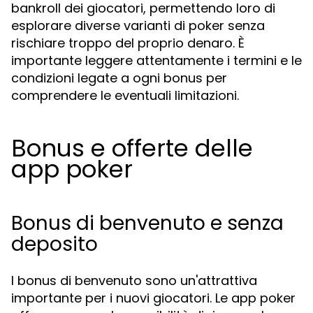
bankroll dei giocatori, permettendo loro di
esplorare diverse varianti di poker senza
rischiare troppo del proprio denaro. È
importante leggere attentamente i termini e le
condizioni legate a ogni bonus per
comprendere le eventuali limitazioni.
Bonus e offerte delle
app poker
Bonus di benvenuto e senza
deposito
I bonus di benvenuto sono un'attrattiva
importante per i nuovi giocatori. Le app poker