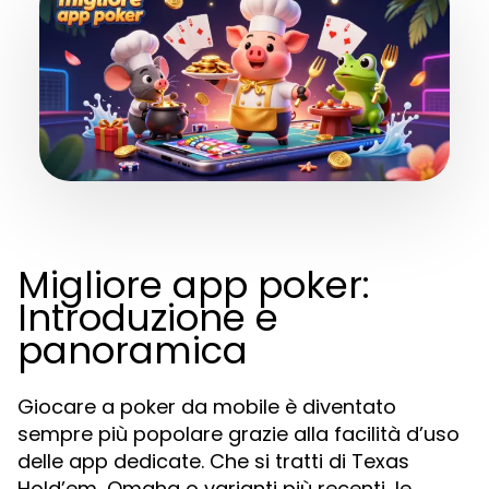
Migliore app poker:
Introduzione e
panoramica
Giocare a poker da mobile è diventato
sempre più popolare grazie alla facilità d’uso
delle app dedicate. Che si tratti di Texas
Hold’em, Omaha o varianti più recenti, le