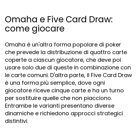
Omaha e Five Card Draw:
come giocare
Omaha è un'altra forma popolare di poker
che prevede la distribuzione di quattro carte
coperte a ciascun giocatore, che deve poi
usare solo due di queste in combinazione con
le carte comuni. D'altra parte, il Five Card Draw
è una forma più semplice, dove ogni
giocatore riceve cinque carte e ha un turno
per sostituire quelle che non piacciono.
Entrambe le varianti presentano diverse
dinamiche e richiedono approcci strategici
distintivi.