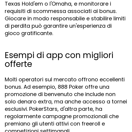
Texas Hold'em o l'Omaha, e monitorare i
requisiti di scommessa associati ai bonus.
Giocare in modo responsabile e stabilire limiti
di perdita può garantire un'esperienza di
gioco gratificante.
Esempi di app con migliori
offerte
Molti operatori sul mercato offrono eccellenti
bonus. Ad esempio, 888 Poker offre una
promozione di benvenuto che include non
solo denaro extra, ma anche accesso a tornei
esclusivi. PokerStars, d'altra parte, ha
regolarmente campagne promozionali che
premiano gli utenti attivi con freeroll e
competizioni settimanali.