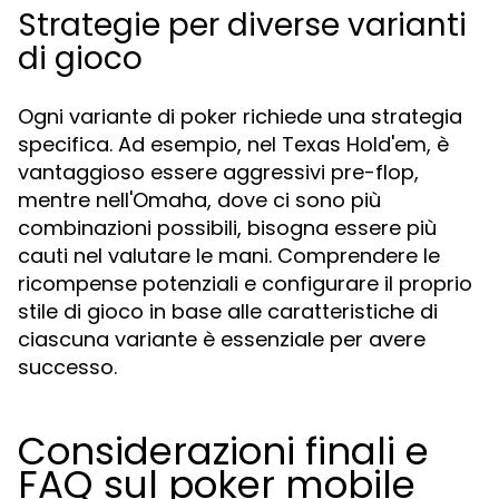
Strategie per diverse varianti
di gioco
Ogni variante di poker richiede una strategia
specifica. Ad esempio, nel Texas Hold'em, è
vantaggioso essere aggressivi pre-flop,
mentre nell'Omaha, dove ci sono più
combinazioni possibili, bisogna essere più
cauti nel valutare le mani. Comprendere le
ricompense potenziali e configurare il proprio
stile di gioco in base alle caratteristiche di
ciascuna variante è essenziale per avere
successo.
Considerazioni finali e
FAQ sul poker mobile