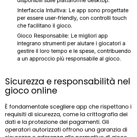
disponibili sulle piattaforme desktop.
Interfaccia Intuitiva:
Le app sono progettate
per essere user-friendly, con controlli touch
che facilitano il gioco.
Gioco Responsabile:
Le migliori app
integrano strumenti per aiutare i giocatori a
gestire il loro tempo e le spese, contribuendo
a un approccio più responsabile al gioco.
Sicurezza e responsabilità nel
gioco online
È fondamentale scegliere app che rispettano i
requisiti di sicurezza, come la crittografia dei
dati e la protezione dei pagamenti. Gli
operatori autorizzati offrono una garanzia di