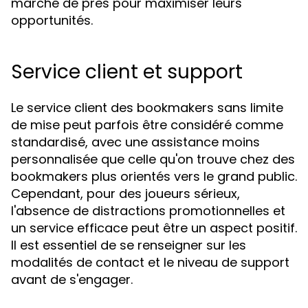
marché de près pour maximiser leurs
opportunités.
Service client et support
Le service client des bookmakers sans limite
de mise peut parfois être considéré comme
standardisé, avec une assistance moins
personnalisée que celle qu'on trouve chez des
bookmakers plus orientés vers le grand public.
Cependant, pour des joueurs sérieux,
l'absence de distractions promotionnelles et
un service efficace peut être un aspect positif.
Il est essentiel de se renseigner sur les
modalités de contact et le niveau de support
avant de s'engager.