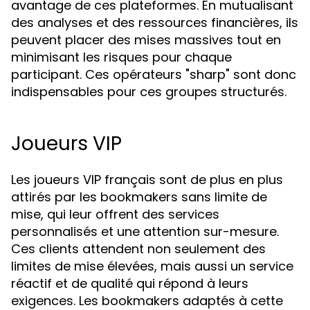
avantage de ces plateformes. En mutualisant
des analyses et des ressources financières, ils
peuvent placer des mises massives tout en
minimisant les risques pour chaque
participant. Ces opérateurs "sharp" sont donc
indispensables pour ces groupes structurés.
Joueurs VIP
Les joueurs VIP français sont de plus en plus
attirés par les bookmakers sans limite de
mise, qui leur offrent des services
personnalisés et une attention sur-mesure.
Ces clients attendent non seulement des
limites de mise élevées, mais aussi un service
réactif et de qualité qui répond à leurs
exigences. Les bookmakers adaptés à cette