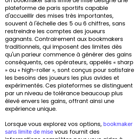
Un
désigne une
bookmaker sans limite de mise
plateforme de paris sportifs capable
d'accueillir des mises très importantes,
souvent à l'échelle des 5 ou 6 chiffres, sans
restreindre les comptes des joueurs
gagnants. Contrairement aux bookmakers
traditionnels, qui imposent des limites dès
qu'un parieur commence à générer des gains
conséquents, ces opérateurs, appelés « sharp
» ou « high-roller », sont conçus pour satisfaire
les besoins des joueurs les plus avides et
expérimentés. Ces plateformes se distinguent
par un niveau de tolérance beaucoup plus
élevé envers les gains, offrant ainsi une
expérience unique.
Lorsque vous explorez vos options,
bookmaker
vous fournit des
sans limite de mise