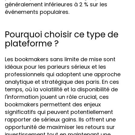
généralement inférieures à 2 % sur les
événements populaires.
Pourquoi choisir ce type de
plateforme ?
Les bookmakers sans limite de mise sont
idéaux pour les parieurs sérieux et les
professionnels qui adoptent une approche
analytique et stratégique des paris. En ces
temps, où la volatilité et la disponibilité de
l'information jouent un rôle crucial, ces
bookmakers permettent des enjeux
significatifs qui peuvent potentiellement
rapporter de sérieux gains. Ils offrent une
opportunité de maximiser les retours sur
investissement tout en maintenant une