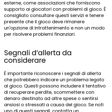
esterne, come associazioni che forniscono
supporto ai giocatori con problemi di gioco. È
consigliato consultare questi servizi e tenere
presente che il gioco deve rimanere
un'opzione di intrattenimento e non un modo
per risolvere problemi finanziari.
Segnali d’allerta da
considerare
È importante riconoscere i segnali di allerta
che potrebbero indicare un problema legato
al gioco. Questi possono includere il tentativo
di recuperare perdite, scommettere con
denaro destinato ad altre spese o sentirsi
ansiosi o stressati a causa del gioco. Se noti
uno di questi segnali, contatta un