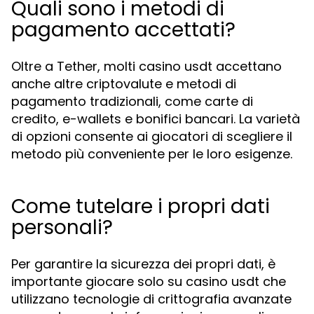
Quali sono i metodi di
pagamento accettati?
Oltre a Tether, molti casino usdt accettano
anche altre criptovalute e metodi di
pagamento tradizionali, come carte di
credito, e-wallets e bonifici bancari. La varietà
di opzioni consente ai giocatori di scegliere il
metodo più conveniente per le loro esigenze.
Come tutelare i propri dati
personali?
Per garantire la sicurezza dei propri dati, è
importante giocare solo su casino usdt che
utilizzano tecnologie di crittografia avanzate