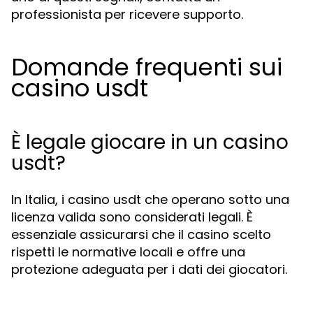
professionista per ricevere supporto.
Domande frequenti sui
casino usdt
È legale giocare in un casino
usdt?
In Italia, i casino usdt che operano sotto una
licenza valida sono considerati legali. È
essenziale assicurarsi che il casino scelto
rispetti le normative locali e offre una
protezione adeguata per i dati dei giocatori.