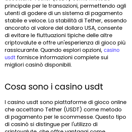
principale per le transazioni, permettendo agli
utenti di godere di un sistema di pagamento
stabile e veloce. La stabilità di Tether, essendo
ancorato al valore del dollaro USA, consente
di evitare le fluttuazioni tipiche delle altre
criptovalute e offre un'esperienza di gioco più
rassicurante. Quando esplori opzioni,
casino
fornisce informazioni complete sui
usdt
migliori casinò disponibili.
Cosa sono i casino usdt
I casino usdt sono piattaforme di gioco online
che accettano Tether (USDT) come metodo
di pagamento per le scommesse. Questo tipo
di casinò si distingue per l'utilizzo di
criptovalute, che offre vantaggi come