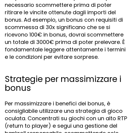
necessario scommettere prima di poter
ritirare le vincite ottenute dagli importi del
bonus. Ad esempio, un bonus con requisiti di
scommessa di 30x significano che se si
ricevono 100€ in bonus, dovrai scommettere
un totale di 3000€ prima di poter prelevare. È
fondamentale leggere attentamente i termini
e le condizioni per evitare sorprese.
Strategie per massimizzare i
bonus
Per massimizzare i benefici dei bonus, è
consigliabile utilizzare una strategia di gioco
oculata. Concentrati su giochi con un alto RTP
(return to player) e segui una gestione del