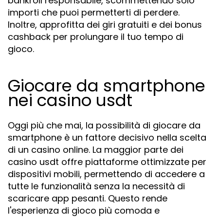
bankroll responsabile, scommettendo solo
importi che puoi permetterti di perdere.
Inoltre, approfitta dei giri gratuiti e dei bonus
cashback per prolungare il tuo tempo di
gioco.
Giocare da smartphone
nei casino usdt
Oggi più che mai, la possibilità di giocare da
smartphone è un fattore decisivo nella scelta
di un casino online. La maggior parte dei
casino usdt offre piattaforme ottimizzate per
dispositivi mobili, permettendo di accedere a
tutte le funzionalità senza la necessità di
scaricare app pesanti. Questo rende
l'esperienza di gioco più comoda e