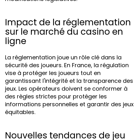
Impact de la réglementation
sur le marché du casino en
ligne
La réglementation joue un rôle clé dans la
sécurité des joueurs. En France, la régulation
vise à protéger les joueurs tout en
garantissant l'intégrité et la transparence des
jeux. Les opérateurs doivent se conformer à
des règles strictes pour protéger les
informations personnelles et garantir des jeux
équitables.
Nouvelles tendances de jeu