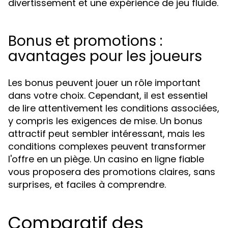
divertissement et une expérience de jeu fluide.
Bonus et promotions :
avantages pour les joueurs
Les bonus peuvent jouer un rôle important
dans votre choix. Cependant, il est essentiel
de lire attentivement les conditions associées,
y compris les exigences de mise. Un bonus
attractif peut sembler intéressant, mais les
conditions complexes peuvent transformer
l'offre en un piège. Un casino en ligne fiable
vous proposera des promotions claires, sans
surprises, et faciles à comprendre.
Comparatif des