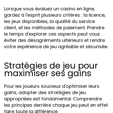
Lorsque vous évaluez un casino en ligne,
gardez à l'esprit plusieurs critères : la licence,
les jeux disponibles, la qualité du service
client, et les méthodes de paiement. Prendre
le temps d'explorer ces aspects peut vous
éviter des désagréments ultérieurs et rendre
votre expérience de jeu agréable et sécurisée.
Stratégies de jeu pour
maximiser ses gains
Pour les joueurs soucieux d'optimiser leurs
gains, adopter des stratégies de jeu
appropriées est fondamental. Comprendre
les principes derrière chaque jeu peut en effet
faire toute la différence.