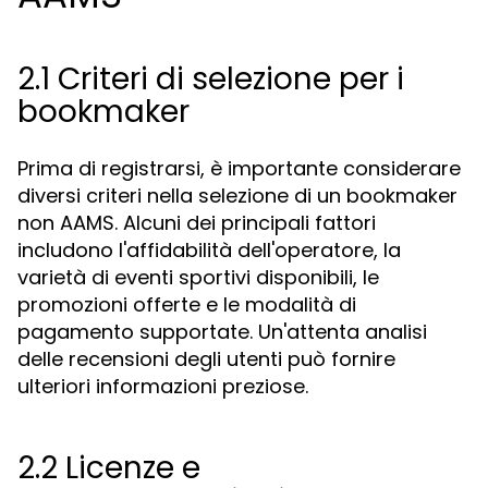
2.1 Criteri di selezione per i
bookmaker
Prima di registrarsi, è importante considerare
diversi criteri nella selezione di un bookmaker
non AAMS. Alcuni dei principali fattori
includono l'affidabilità dell'operatore, la
varietà di eventi sportivi disponibili, le
promozioni offerte e le modalità di
pagamento supportate. Un'attenta analisi
delle recensioni degli utenti può fornire
ulteriori informazioni preziose.
2.2 Licenze e