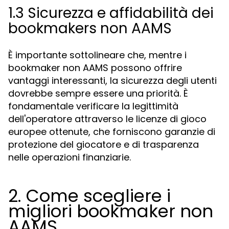
1.3 Sicurezza e affidabilità dei
bookmakers non AAMS
È importante sottolineare che, mentre i
bookmaker non AAMS possono offrire
vantaggi interessanti, la sicurezza degli utenti
dovrebbe sempre essere una priorità. È
fondamentale verificare la legittimità
dell'operatore attraverso le licenze di gioco
europee ottenute, che forniscono garanzie di
protezione del giocatore e di trasparenza
nelle operazioni finanziarie.
2. Come scegliere i
migliori bookmaker non
AAMS