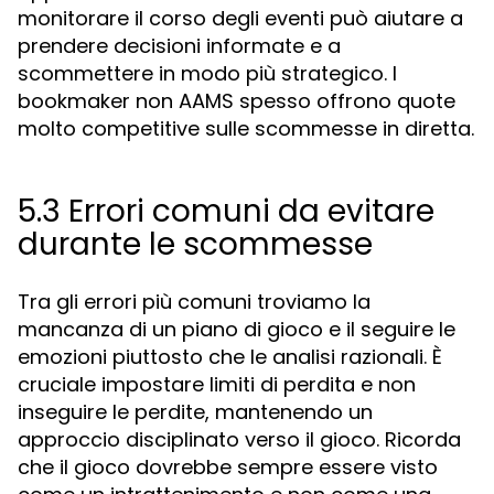
monitorare il corso degli eventi può aiutare a
prendere decisioni informate e a
scommettere in modo più strategico. I
bookmaker non AAMS spesso offrono quote
molto competitive sulle scommesse in diretta.
5.3 Errori comuni da evitare
durante le scommesse
Tra gli errori più comuni troviamo la
mancanza di un piano di gioco e il seguire le
emozioni piuttosto che le analisi razionali. È
cruciale impostare limiti di perdita e non
inseguire le perdite, mantenendo un
approccio disciplinato verso il gioco. Ricorda
che il gioco dovrebbe sempre essere visto