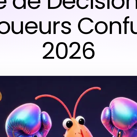
 de Décisio
Joueurs Conf
2026