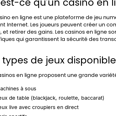
est-ce qu'un casino en l
sino en ligne est une plateforme de jeu numé
sant Internet. Les joueurs peuvent créer un c
, et retirer des gains. Les casinos en ligne 
fiques qui garantissent la sécurité des transa
 types de jeux disponible
asinos en ligne proposent une grande variét
achines à sous
eux de table (blackjack, roulette, baccarat)
eux live avec croupiers en direct