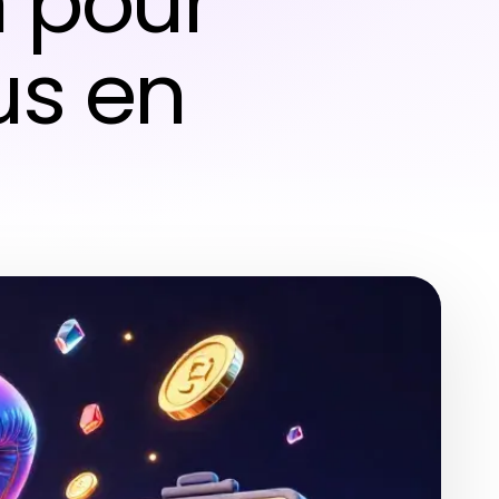
n pour
us en