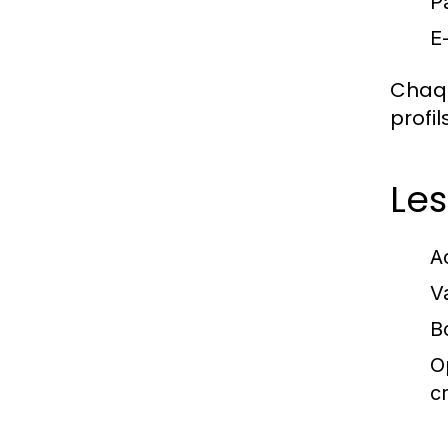
Pa
E
Chaqu
profil
Les
Ac
V
Bo
O
c