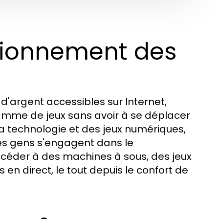
tionnement des
d'argent accessibles sur Internet,
amme de jeux sans avoir à se déplacer
a technologie et des jeux numériques,
les gens s'engagent dans le
ccéder à des machines à sous, des jeux
 en direct, le tout depuis le confort de