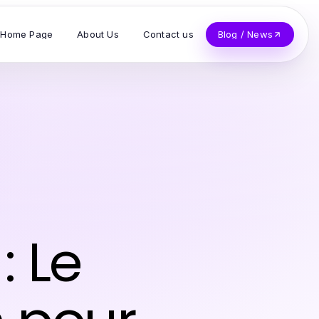
Home Page
About Us
Contact us
Blog / News
: Le