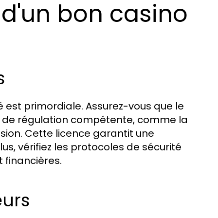
n d'un bon casino
s
té est primordiale. Assurez-vous que le
té de régulation compétente, comme la
ion. Cette licence garantit une
lus, vérifiez les protocoles de sécurité
 financières.
eurs