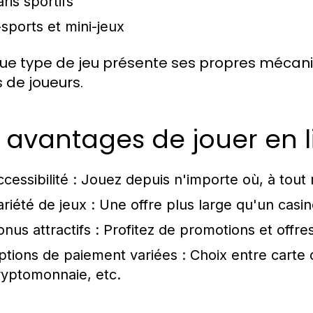
ris sportifs
-sports et mini-jeux
e type de jeu présente ses propres mécanique
s de joueurs.
 avantages de jouer en 
cessibilité :
Jouez depuis n'importe où, à tout
ariété de jeux :
Une offre plus large qu'un casino
nus attractifs :
Profitez de promotions et offres
ptions de paiement variées :
Choix entre carte d
ryptomonnaie, etc.