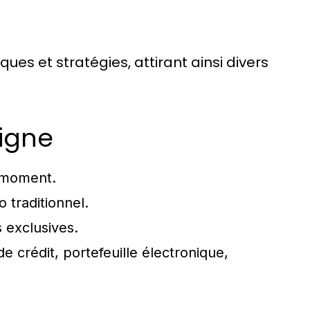
s et stratégies, attirant ainsi divers
ligne
 moment.
 traditionnel.
 exclusives.
e crédit, portefeuille électronique,