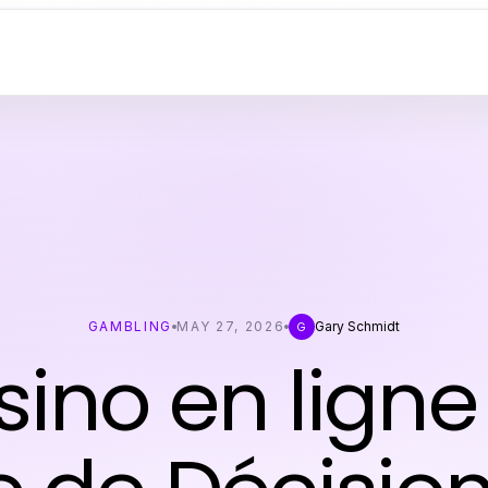
GAMBLING
MAY 27, 2026
Gary Schmidt
G
ino en ligne 