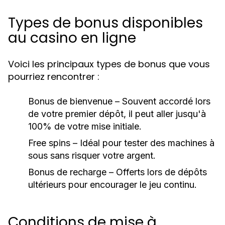
Types de bonus disponibles
au casino en ligne
Voici les principaux types de bonus que vous
pourriez rencontrer :
Bonus de bienvenue
– Souvent accordé lors
de votre premier dépôt, il peut aller jusqu'à
100% de votre mise initiale.
Free spins
– Idéal pour tester des machines à
sous sans risquer votre argent.
Bonus de recharge
– Offerts lors de dépôts
ultérieurs pour encourager le jeu continu.
Conditions de mise à