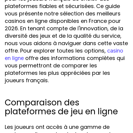
plateformes fiables et sécurisées. Ce guide
vous présente notre sélection des meilleurs
casinos en ligne disponibles en France pour
2026. En tenant compte de l'innovation, de la
diversité des jeux et de la qualité du service,
nous vous aidons à naviguer dans cette vaste
offre. Pour explorer toutes les options,
casino
offre des informations complètes qui
en ligne
vous permettront de comparer les
plateformes les plus appréciées par les
joueurs français.
Comparaison des
plateformes de jeu en ligne
Les joueurs ont accès à une gamme de