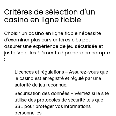
Critères de sélection d'un
casino en ligne fiable
Choisir un casino en ligne fiable nécessite
d'examiner plusieurs critères clés pour
assurer une expérience de jeu sécurisée et
juste. Voici les éléments à prendre en compte
:
Licences et régulations
– Assurez-vous que
le casino est enregistré et régulé par une
autorité de jeu reconnue.
Sécurisation des données
– Vérifiez si le site
utilise des protocoles de sécurité tels que
SSL pour protéger vos informations
personnelles.