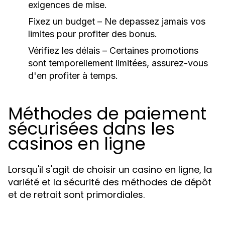
exigences de mise.
Fixez un budget
– Ne depassez jamais vos
limites pour profiter des bonus.
Vérifiez les délais
– Certaines promotions
sont temporellement limitées, assurez-vous
d'en profiter à temps.
Méthodes de paiement
sécurisées dans les
casinos en ligne
Lorsqu'il s'agit de choisir un casino en ligne, la
variété et la sécurité des méthodes de dépôt
et de retrait sont primordiales.