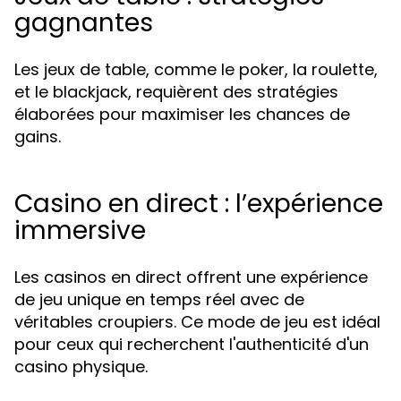
gagnantes
Les jeux de table, comme le poker, la roulette,
et le blackjack, requièrent des stratégies
élaborées pour maximiser les chances de
gains.
Casino en direct : l’expérience
immersive
Les casinos en direct offrent une expérience
de jeu unique en temps réel avec de
véritables croupiers. Ce mode de jeu est idéal
pour ceux qui recherchent l'authenticité d'un
casino physique.