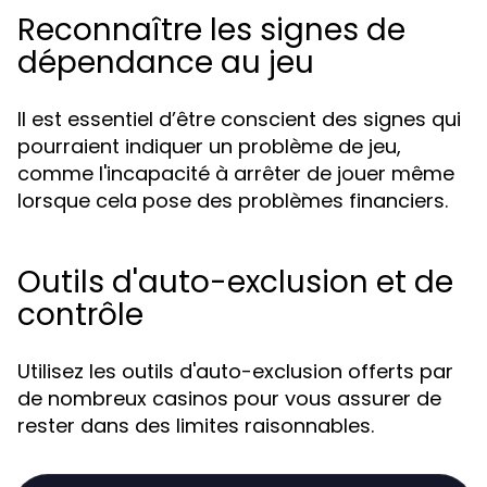
Reconnaître les signes de
dépendance au jeu
Il est essentiel d’être conscient des signes qui
pourraient indiquer un problème de jeu,
comme l'incapacité à arrêter de jouer même
lorsque cela pose des problèmes financiers.
Outils d'auto-exclusion et de
contrôle
Utilisez les outils d'auto-exclusion offerts par
de nombreux casinos pour vous assurer de
rester dans des limites raisonnables.