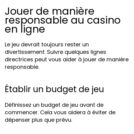
Jouer de manière
responsable au casino
en ligne
Le jeu devrait toujours rester un
divertissement. Suivre quelques lignes
directrices peut vous aider à jouer de manière
responsable.
Établir un budget de jeu
Définissez un budget de jeu avant de
commencer. Cela vous aidera à éviter de
dépenser plus que prévu.