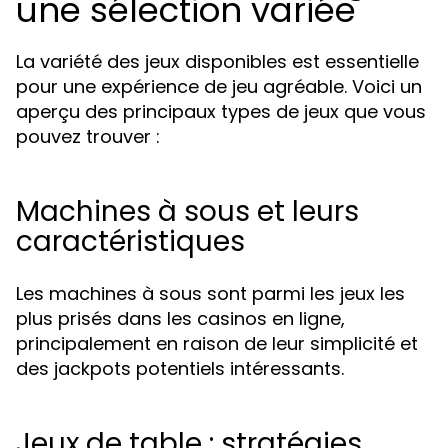
une sélection variée
La variété des jeux disponibles est essentielle
pour une expérience de jeu agréable. Voici un
aperçu des principaux types de jeux que vous
pouvez trouver :
Machines à sous et leurs
caractéristiques
Les machines à sous sont parmi les jeux les
plus prisés dans les casinos en ligne,
principalement en raison de leur simplicité et
des jackpots potentiels intéressants.
Jeux de table : stratégies