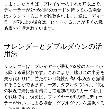
します。たとえば、プレイヤーの手札が12以上で、
ディーラーが2〜6の間のカードを持っている場合
はスタンドすることが推奨されます。逆に、ディー
ラーが7以上の場合は、ヒットすることが多くの戦
略表で推奨されています。
サレンダーとダブルダウンの活
用法
サレンダーは、プレイヤーが最初の2枚のカードか
ら降りる選択肢です。これにより、賭け金の半分を
失う代わりに、勝たない可能性が高い状況から撤退
することができます。一方、ダブルダウンは、特定
の状況で賭け金を倍にして追加の1枚のカードを引
く戦略です。例えば、プレイヤーが11の時にディー
ラーが弱い手による場合、ダブルダウンを選択する
ことが効果的です。