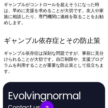
ギャンブルがコントロールを超えそうになった時
は、早めに支援を求めることが大切です。友人や家
族に相談したり、専門機関に連絡を取ることをお勧
めします。
ギャンブル依存症とその防止策
ギャンブル依存症は深刻な問題ですが、事前に見分
けられることが大切です。自己制限や、支援プログ
ラムを利用することが重要な防止策として役立ちま
す。
Evolvingnormal
Contact us