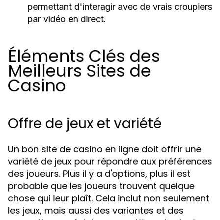
permettant d'interagir avec de vrais croupiers
par vidéo en direct.
Éléments Clés des
Meilleurs Sites de
Casino
Offre de jeux et variété
Un bon site de casino en ligne doit offrir une
variété de jeux pour répondre aux préférences
des joueurs. Plus il y a d'options, plus il est
probable que les joueurs trouvent quelque
chose qui leur plaît. Cela inclut non seulement
les jeux, mais aussi des variantes et des