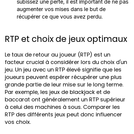
subissez une perte, il est important de ne pas
augmenter vos mises dans le but de
récupérer ce que vous avez perdu.
RTP et choix de jeux optimaux
Le taux de retour au joueur (RTP) est un
facteur crucial à considérer lors du choix d'un
jeu. Un jeu avec un RTP élevé signifie que les
joueurs peuvent espérer récupérer une plus
grande partie de leur mise sur le long terme.
Par exemple, les jeux de blackjack et de
baccarat ont généralement un RTP supérieur
à celui des machines à sous. Comparer les
RTP des différents jeux peut donc influencer
vos choix.