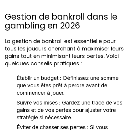
Gestion de bankroll dans le
gambling en 2026
La gestion de bankroll est essentielle pour
tous les joueurs cherchant à maximiser leurs
gains tout en minimisant leurs pertes. Voici
quelques conseils pratiques :
Établir un budget :
Définissez une somme
que vous êtes prêt à perdre avant de
commencer à jouer.
Suivre vos mises :
Gardez une trace de vos
gains et de vos pertes pour ajuster votre
stratégie si nécessaire.
Éviter de chasser ses pertes :
Si vous