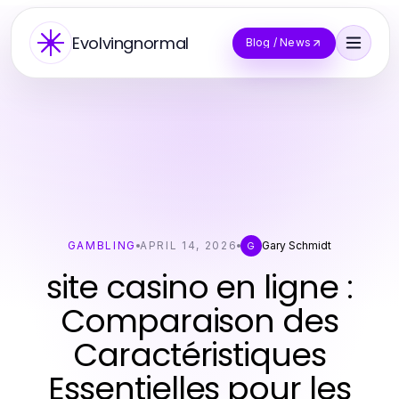
Evolvingnormal
Blog / News
GAMBLING
APRIL 14, 2026
Gary Schmidt
G
site casino en ligne :
Comparaison des
Caractéristiques
Essentielles pour les