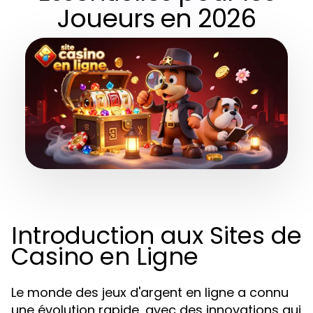
Joueurs en 2026
Introduction aux Sites de
Casino en Ligne
Le monde des jeux d'argent en ligne a connu
une évolution rapide, avec des innovations qui