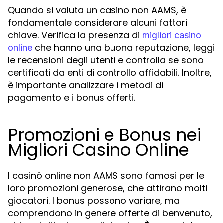
Quando si valuta un casino non AAMS, è
fondamentale considerare alcuni fattori
chiave. Verifica la presenza di
migliori casino
che hanno una buona reputazione, leggi
online
le recensioni degli utenti e controlla se sono
certificati da enti di controllo affidabili. Inoltre,
è importante analizzare i metodi di
pagamento e i bonus offerti.
Promozioni e Bonus nei
Migliori Casino Online
I casinò online non AAMS sono famosi per le
loro promozioni generose, che attirano molti
giocatori. I bonus possono variare, ma
comprendono in genere offerte di benvenuto,