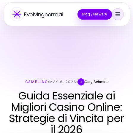
Evolvingnormal
Blog / News
GAMBLING
MAY 6, 2026
Gary Schmidt
G
Guida Essenziale ai
Migliori Casino Online:
Strategie di Vincita per
il 2026