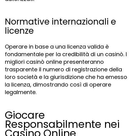
Normative internazionali e
licenze
Operare in base a una licenza valida è
fondamentale per la credibilità di un casinò. I
migliori casinò online presenteranno
trasparente il numero di registrazione della
loro società e la giurisdizione che ha emesso
la licenza, dimostrando così di operare
legalmente.
Giocare
Responsabilmente nei
Casino Online