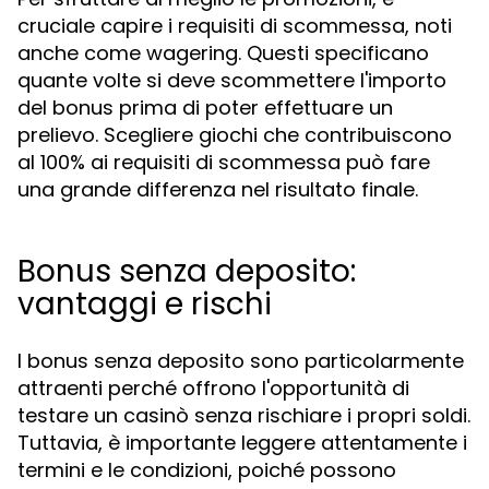
cruciale capire i requisiti di scommessa, noti
anche come wagering. Questi specificano
quante volte si deve scommettere l'importo
del bonus prima di poter effettuare un
prelievo. Scegliere giochi che contribuiscono
al 100% ai requisiti di scommessa può fare
una grande differenza nel risultato finale.
Bonus senza deposito:
vantaggi e rischi
I bonus senza deposito sono particolarmente
attraenti perché offrono l'opportunità di
testare un casinò senza rischiare i propri soldi.
Tuttavia, è importante leggere attentamente i
termini e le condizioni, poiché possono